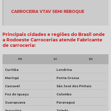
Carroceria graneleira para caminhão truck
CARROCERIA VTAV SEMI REBOQUE
Carroceria graneleira para f400
Carroceria graneleira para truck
Carroceria graneleira para truck nova
Principais cidades e regiões do Brasil onde
a Rodoeste Carrocerias atende Fabricante
Carroceria graneleira preço
de carroceria:
Carroceria graneleira tampa alta
Carroceria graneleira truck a venda
PR
SC
RS
Carroceria graneleiro
Curitiba
Londrina
Carroceria graneleiro para bitruck
Maringá
Ponta Grossa
Carroceria graneleiro para truck
Cascavel
São José dos Pinhais
Carroceria graneleiro truck a venda
Foz do Iguaçu
Colombo
Guarapuava
Paranaguá
Carroceria metalica para caminhão
Araucária
Toledo