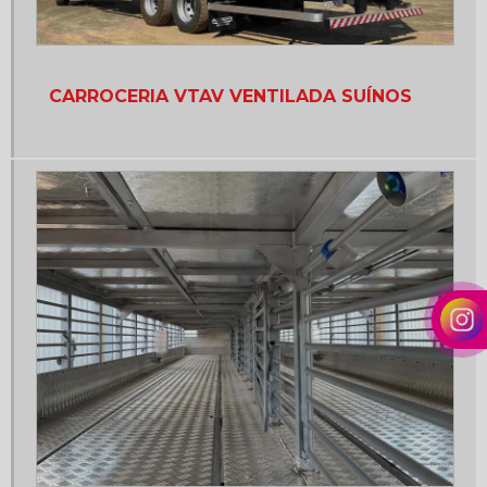
Carroceria de madeira nova
Carroceria de madeira nova preço
CARROCERIA VTAV VENTILADA SUÍNOS
Carroceria de madeira para caminhão truck 8 metros
Carroceria de madeira preço
Carroceria de madeira valor
Carroceria graneleira
Carroceria graneleira 8 metros
Carroceria graneleira 9 metros
Carroceria graneleira a venda no paraná
Carroceria graneleira de madeira a venda
Carroceria graneleira grade alta
Carroceria graneleira para bitruck
Carroceria graneleira para caminhão toco