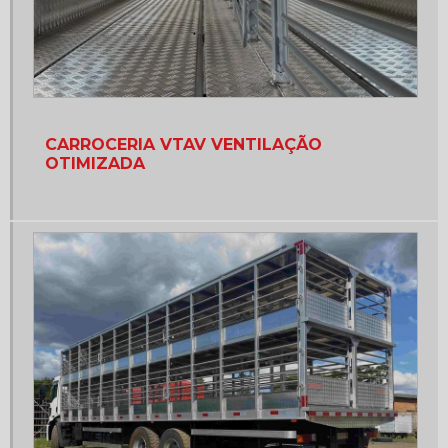
Carroceria de madeira a venda
Carroceria de madeira a venda no paraná
Carroceria de madeira bitruck
Carroceria de madeira caminhonete
CARROCERIA VTAV VENTILAÇÃO
Carroceria de madeira caminhão
OTIMIZADA
Carroceria de madeira caminhão 3 4
Carroceria de madeira caminhão toco
Carroceria de madeira caminhão toco 7 metros
Carroceria de madeira caminhão truck
Carroceria de madeira f1000
Carroceria de madeira f4000
Carroceria de madeira fábrica
Carroceria de madeira graneleiro