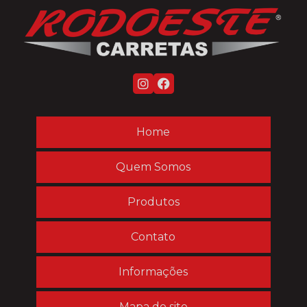
Empresa de implementos rodoviários
Empresas fabricantes de implementos rodoviários
Fabrica carroceria
Fabrica carroceria de caminhão
Fabrica carroceria ferro
Fabrica de implementos rodoviários
Home
Fabricante de carroceria
Quem Somos
Fabricante de carrocerias metálicas
Fabricante de carrocerias para caminhões
Produtos
Fabricante de implementos rodoviários no paraná
Contato
Truck carroceria
Truck carroceria 8 metros
Informações
Truck carroceria a venda
Mapa do site