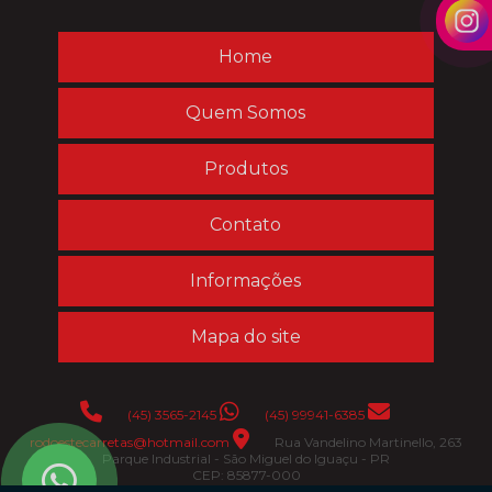
Home
Quem Somos
Produtos
Contato
Informações
Mapa do site
(45) 3565-2145
(45) 99941-6385
rodoestecarretas@hotmail.com
Rua Vandelino Martinello, 263
Parque Industrial - São Miguel do Iguaçu - PR
CEP: 85877-000