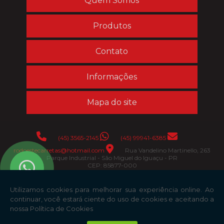
Quem Somos
Produtos
Contato
Informações
Mapa do site
(45) 3565-2145
(45) 99941-6385
rodoestecarretas@hotmail.com
Rua Vandelino Martinello, 263
Parque Industrial - São Miguel do Iguaçu - PR
CEP: 85877-000
Copyright © Rodoeste Carrocerias. (Lei 9610 de 19/02/1998)
W3C
W3C